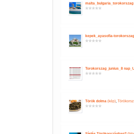
malta_bulgaria_torokorszag
kepek_ayasofia-torokorszag
Torokorszag_junius_8 nap_
Török dolma
(kép)
,
Törökorsz
Síelés Törökországban?
(blo