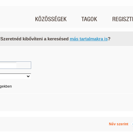
 Szeretnéd kibővíteni a keresésed
más tartalmakra is
?
égekben
Név szerint