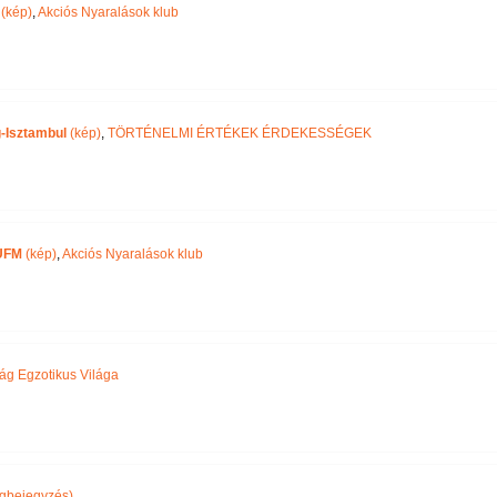
(kép)
,
Akciós Nyaralások klub
-Isztambul
(kép)
,
TÖRTÉNELMI ÉRTÉKEK ÉRDEKESSÉGEK
UFM
(kép)
,
Akciós Nyaralások klub
ág Egzotikus Világa
gbejegyzés)