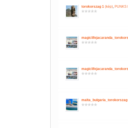
torokorszag 1
(kép)
,
PUNKS 
magiclifejacaranda_torokor
magiclifejacaranda_torokor
malta_bulgaria_torokorszag