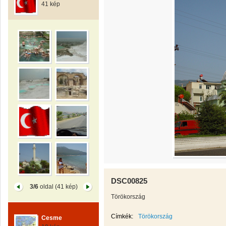
41 kép
DSC00825
3/6
oldal (41 kép)
Törökország
Címkék:
Törökország
Cesme