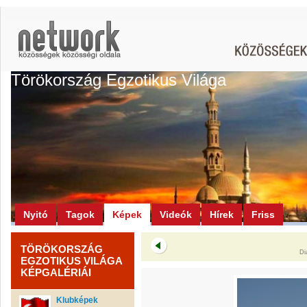
Törökország Egzotikus Világa
Nyitó
Tagok
Képek
Videók
Hírek
Friss
TÖRÖKORSZÁG
Di
EGZOTIKUS VILÁGA
KÉPGALÉRIÁI
Klubképek