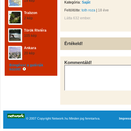
19 kép
Kategória:
Saját
Feltöltötte:
toth roza
|
18 éve
Trabzon
2 kép
Látta 632 ember.
Török Riviéra
105 kép
Értékeld!
Ankara
20 kép
Kommentáld!
Böngéssz a galériák
között!
© 2007 Copyright Network.hu Minden jog fenntartva.
Impres