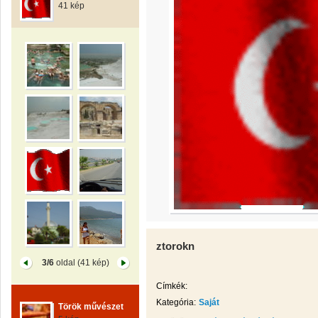
41 kép
ztorokn
3/6
oldal (41 kép)
Címkék:
Kategória:
Saját
Török művészet