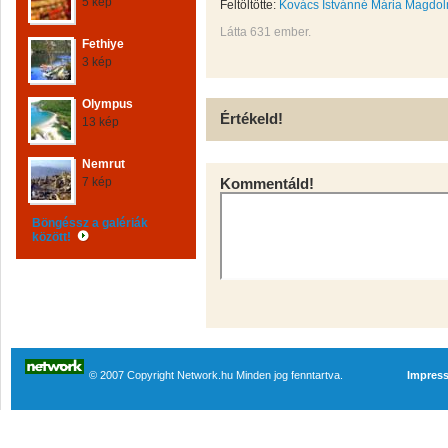
5 kép
Feltöltötte:
Kovács Istvánné Mária Magdol
Látta 631 ember.
Fethiye
3 kép
Olympus
Értékeld!
13 kép
Nemrut
7 kép
Kommentáld!
Böngéssz a galériák
között!
© 2007 Copyright Network.hu Minden jog fenntartva.
Impres