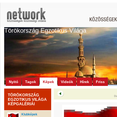
Törökország Egzotikus Világa
Nyitó
Tagok
Képek
Videók
Hírek
Friss
TÖRÖKORSZÁG
Di
EGZOTIKUS VILÁGA
KÉPGALÉRIÁI
Klubképek