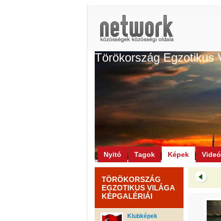
Törökország Egzotikus 
Nyitó
Tagok
Képek
Vide
TÖRÖKORSZÁG
EGZOTIKUS VILÁGA
KÉPGALÉRIÁI
Klubképek