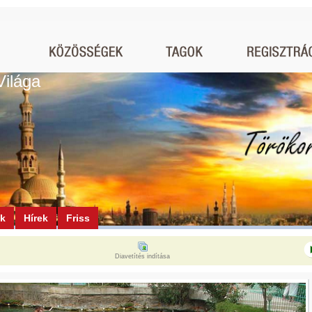
Világa
ók
Hírek
Friss
Diavetítés indítása