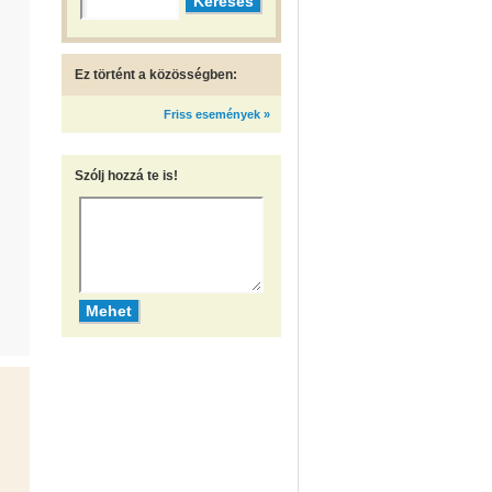
Ez történt a közösségben:
Friss események »
Szólj hozzá te is!