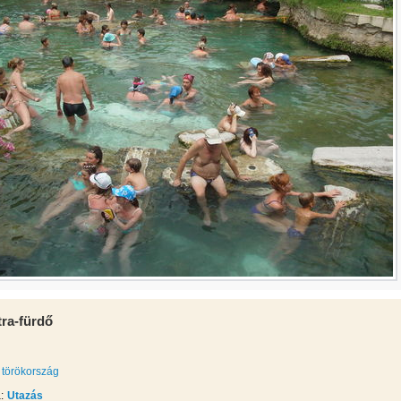
ra-fürdő
törökország
:
Utazás