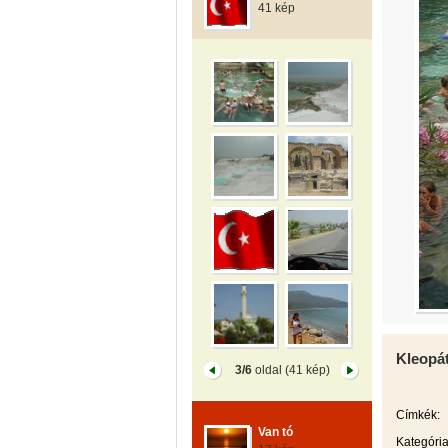
41 kép
Kleopát
3/6
oldal (41 kép)
Címkék:
Van tó
Kategória