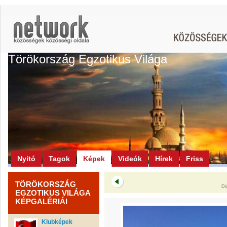
Törökország Egzotikus Világa
Nyitó
Tagok
Képek
Videók
Hírek
Friss
TÖRÖKORSZÁG
Di
EGZOTIKUS VILÁGA
KÉPGALÉRIÁI
Klubképek