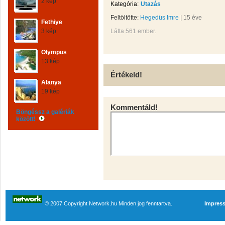
2 kép
Kategória:
Utazás
Feltöltötte:
Hegedüs Imre
|
15 éve
Fethiye
3 kép
Látta 561 ember.
Olympus
13 kép
Értékeld!
Alanya
19 kép
Kommentáld!
Böngéssz a galériák
között!
© 2007 Copyright Network.hu Minden jog fenntartva.
Impres