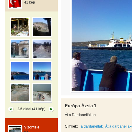
41 kép
Európa-Ázsia 1
2/6
oldal (41 kép)
Át a Dardanellákon
Címkék:
a dardanellák
Át a dardanellá
Vizontele