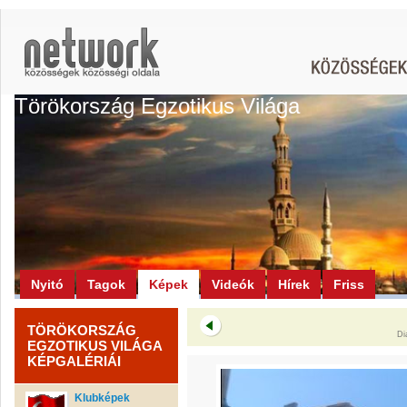
Törökország Egzotikus Világa
Nyitó
Tagok
Képek
Videók
Hírek
Friss
TÖRÖKORSZÁG
Di
EGZOTIKUS VILÁGA
KÉPGALÉRIÁI
Klubképek