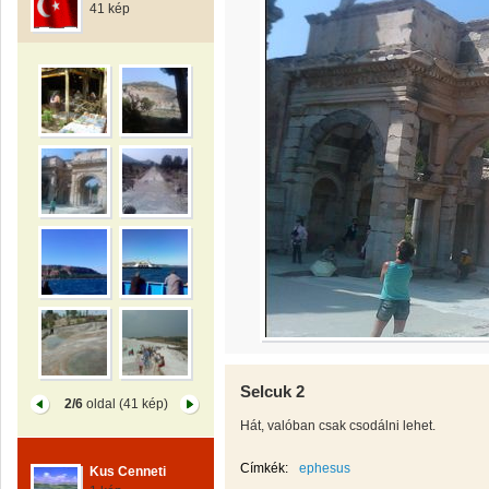
41 kép
Selcuk 2
2/6
oldal (41 kép)
Hát, valóban csak csodálni lehet.
Címkék:
ephesus
Kus Cenneti