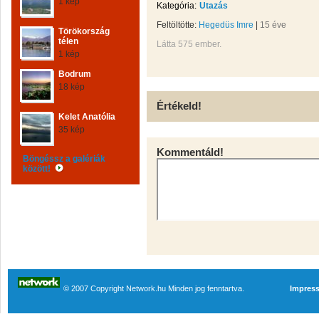
1 kép
Kategória:
Utazás
Feltöltötte:
Hegedüs Imre
|
15 éve
Törökország
télen
Látta 575 ember.
1 kép
Bodrum
18 kép
Értékeld!
Kelet Anatólia
35 kép
Kommentáld!
Böngéssz a galériák
között!
© 2007 Copyright Network.hu Minden jog fenntartva.
Impres