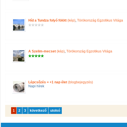
Híd a Tundza folyó fölött
(kép)
,
Törökország Egzotikus Világa
A Szelim-mecset
(kép)
,
Törökország Egzotikus Világa
Lépcsőzés = +1 nap élet
(blogbejegyzés)
Napi hírek
1
2
3
következő
utolsó