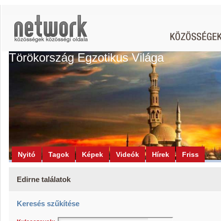
Törökország Egzotikus Világa
Nyitó
Tagok
Képek
Videók
Hírek
Friss
Edirne találatok
Keresés szűkítése