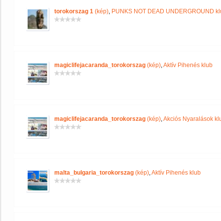
torokorszag 1
(kép)
,
PUNKS NOT DEAD UNDERGROUND kl
magiclifejacaranda_torokorszag
(kép)
,
Aktív Pihenés klub
magiclifejacaranda_torokorszag
(kép)
,
Akciós Nyaralások kl
malta_bulgaria_torokorszag
(kép)
,
Aktív Pihenés klub