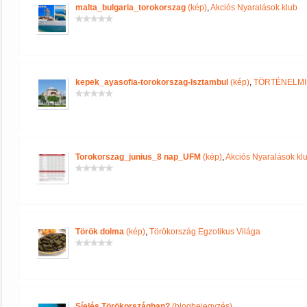
malta_bulgaria_torokorszag
(kép)
,
Akciós Nyaralások klub
kepek_ayasofia-torokorszag-Isztambul
(kép)
,
TÖRTÉNELMI
Torokorszag_junius_8 nap_UFM
(kép)
,
Akciós Nyaralások kl
Török dolma
(kép)
,
Törökország Egzotikus Világa
Síelés Törökországban?
(blogbejegyzés)