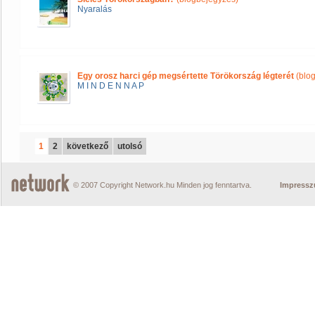
Nyaralás
Egy orosz harci gép megsértette Törökország légterét
(blo
M I N D E N N A P
1
2
következő
utolsó
© 2007 Copyright Network.hu Minden jog fenntartva.
Impress