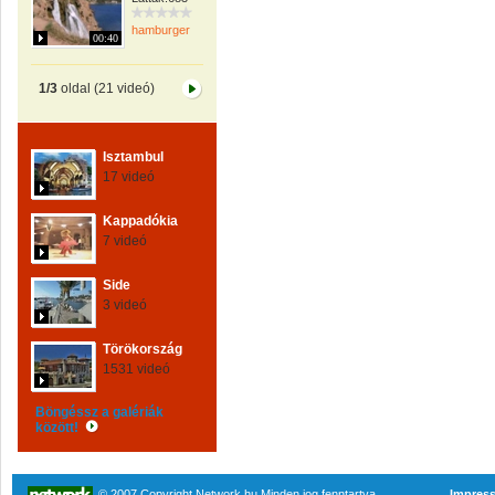
hamburger
00:40
1/3
oldal (21 videó)
Isztambul
17 videó
Kappadókia
7 videó
Side
3 videó
Törökország
1531 videó
Böngéssz a galériák
között!
© 2007 Copyright Network.hu Minden jog fenntartva.
Impres