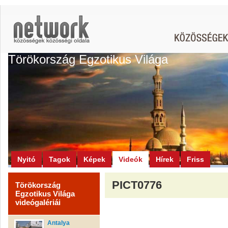
Törökország Egzotikus Világa
Nyitó
Tagok
Képek
Videók
Hírek
Friss
PICT0776
Törökország
Egzotikus Világa
videógalériái
Antalya