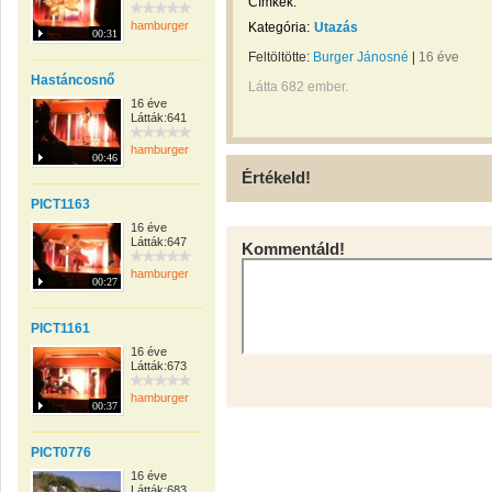
Címkék:
hamburger
Kategória:
Utazás
00:31
Feltöltötte:
Burger Jánosné
|
16 éve
Hastáncosnő
Látta 682 ember.
16 éve
Látták:641
hamburger
00:46
Értékeld!
PICT1163
16 éve
Látták:647
Kommentáld!
hamburger
00:27
PICT1161
16 éve
Látták:673
hamburger
00:37
PICT0776
16 éve
Látták:683