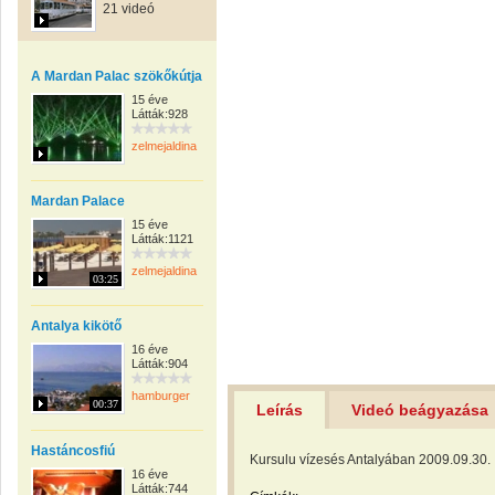
21 videó
A Mardan Palac szökőkútja
15 éve
Látták:928
zelmejaldina
Mardan Palace
15 éve
Látták:1121
zelmejaldina
03:25
Antalya kikötő
16 éve
Látták:904
hamburger
00:37
Leírás
Videó beágyazása
Hastáncosfiú
Kursulu vízesés Antalyában 2009.09.30.
16 éve
Látták:744