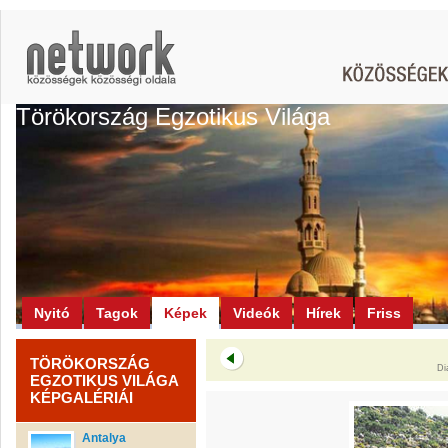
Törökország Egzotikus Világa
Nyitó
Tagok
Képek
Videók
Hírek
Friss
TÖRÖKORSZÁG
Di
EGZOTIKUS VILÁGA
KÉPGALÉRIÁI
Antalya