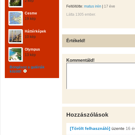
2 kép
Feltöltötte:
matus irén
|
17 éve
Cesme
Látta 1305 ember.
19 kép
Háttérképek
10 kép
Értékeld!
Olympus
13 kép
Kommentáld!
Böngéssz a galériák
között!
Hozzászólások
[Törölt felhasználó]
üzente
16 é