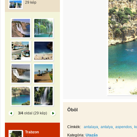
29 kép
Öböl
3/4
oldal (29 kép)
Címkék:
antalaya
antalya
aspendos
k
Trabzon
Kategória:
Utazás