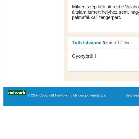
Milyen szép kék ott a víz! Valaho
általam ismert helyhez sem, na
pálmafákkal" tengerpart.
Tóth Istvánné
üzente
17 éve
Gyönyörű!!!
© 2007 Copyright Network.hu Minden jog fenntartva.
Impres