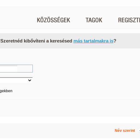
 Szeretnéd kibővíteni a keresésed
más tartalmakra is
?
égekben
Név szerint