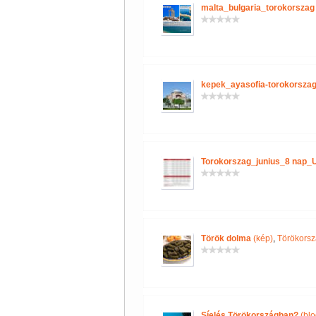
malta_bulgaria_torokorszag
kepek_ayasofia-torokorszag
Torokorszag_junius_8 nap_
Török dolma
(kép)
,
Törökorsz
Síelés Törökországban?
(blo