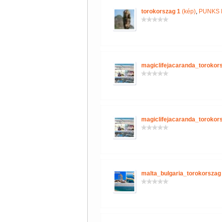
torokorszag 1
(kép)
,
PUNKS 
magiclifejacaranda_torokor
magiclifejacaranda_torokor
malta_bulgaria_torokorszag