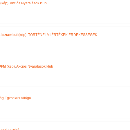
(kép)
,
Akciós Nyaralások klub
-Isztambul
(kép)
,
TÖRTÉNELMI ÉRTÉKEK ÉRDEKESSÉGEK
UFM
(kép)
,
Akciós Nyaralások klub
ág Egzotikus Világa
gbejegyzés)