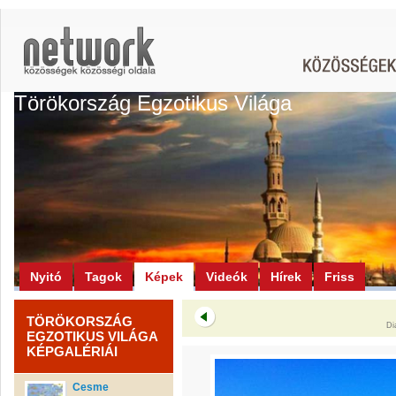
Törökország Egzotikus Világa
Nyitó
Tagok
Képek
Videók
Hírek
Friss
TÖRÖKORSZÁG
Di
EGZOTIKUS VILÁGA
KÉPGALÉRIÁI
Cesme