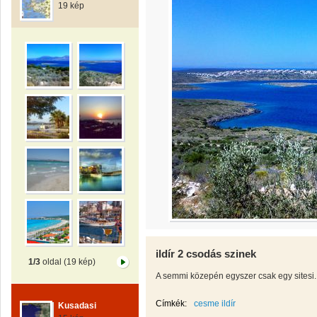
19 kép
ildír 2 csodás szinek
1/3
oldal (19 kép)
A semmi közepén egyszer csak egy sitesi.
Címkék:
cesme ildír
Kusadasi