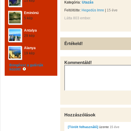
15 kép
Kategória:
Utazás
Feltöltötte:
Hegedüs Imre
|
15 éve
Eminönü
5 kép
Látta 803 ember.
Antalya
29 kép
Értékeld!
Alanya
19 kép
Kommentáld!
Böngéssz a galériák
között!
Hozzászólások
[Törölt felhasználó]
üzente
15 éve