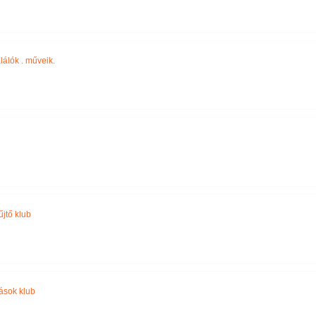
alálók . műveik.
űjtő klub
ások klub