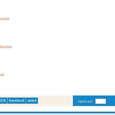
azíliát
Brazíliát
LUB
578
következő
utolsó
Ugrás a(z)
oldalra