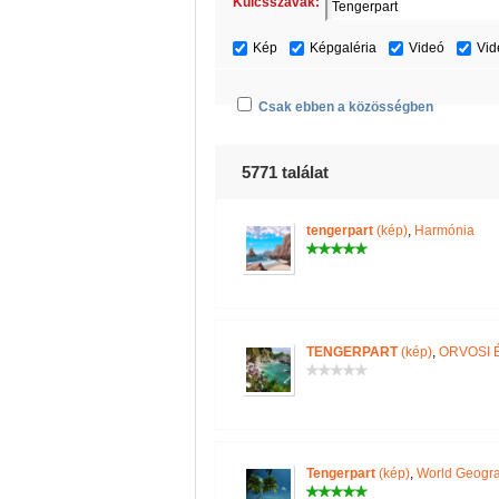
Kulcsszavak:
Kép
Képgaléria
Videó
Vid
Csak ebben a közösségben
5771 találat
tengerpart
(kép)
,
Harmónia
TENGERPART
(kép)
,
ORVOSI 
Tengerpart
(kép)
,
World Geogr