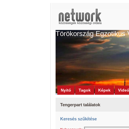
Törökország Egzotikus 
Nyitó
Tagok
Képek
Vide
Tengerpart találatok
Keresés szűkítése