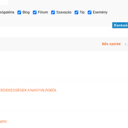
eógaléria
Blog
Fórum
Szavazás
Tip
Esemény
Név szerint
ÉRDEKESSÉGEK A NAGYVILÁGBÓL
aphic