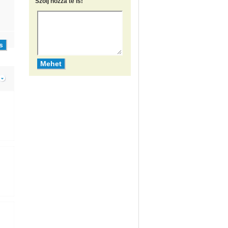
Szólj hozzá te is!