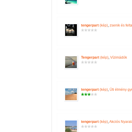
tengerpart
(kép)
,
zsenik és felt
Tengerpart
(kép)
,
Vízimádók
tengerpart
(kép)
,
Úti élmény gy
tengerpart
(kép)
,
Akciós Nyaral