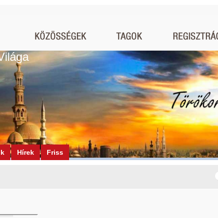
Világa
ók
Hírek
Friss