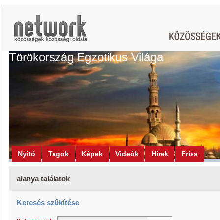
Törökország Egzotikus Világa
Nyitó
Tagok
Képek
Videók
Hírek
Friss
alanya találatok
Keresés szűkítése