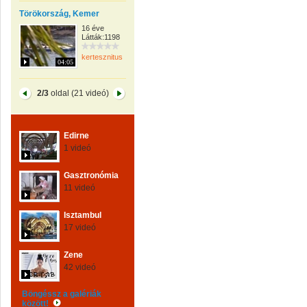
Törökország, Kemer
16 éve
Látták:1198
kertesznitus
04:05
2/3
oldal (21 videó)
Edirne
1 videó
Gasztronómia
11 videó
Isztambul
17 videó
Zene
42 videó
Böngéssz a galériák
között!