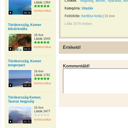
Címkék:
hegység
kemer
nyaralás
te
Látták:1364
Kategória:
Utazás
kertesznitus
00:56
Feltöltötte:
Kertész Anita
|
16 éve
Látta 3476 ember.
Törökország, Kemer
búvárkodás
16 éve
Látták:1543
Értékeld!
kertesznitus
04:55
Törökország, Kemer
tengerpart
Kommentáld!
16 éve
Látták:1781
kertesznitus
00:26
Törökország Kemer,
Taurus hegység
16 éve
Látták:3477
kertesznitus
01:55