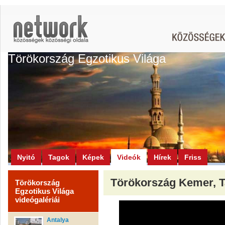
Törökország Egzotikus Világa
Nyitó
Tagok
Képek
Videók
Hírek
Friss
Törökország Kemer, 
Törökország
Egzotikus Világa
videógalériái
Antalya