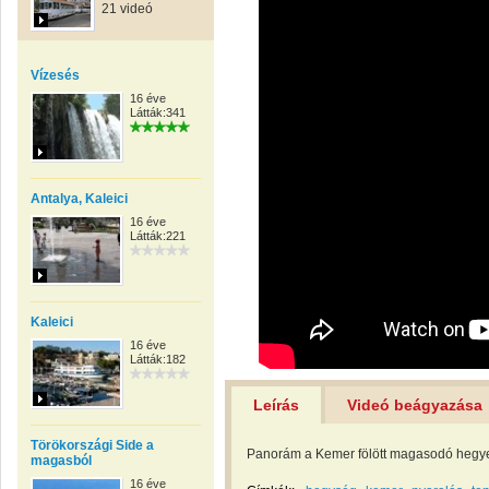
21 videó
Vízesés
16 éve
Látták:341
Antalya, Kaleici
16 éve
Látták:221
Kaleici
16 éve
Látták:182
Leírás
Videó beágyazása
Törökországi Side a
Panorám a Kemer fölött magasodó hegye
magasból
16 éve