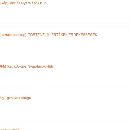
(kép)
,
Akciós Nyaralások klub
-Isztambul
(kép)
,
TÖRTÉNELMI ÉRTÉKEK ÉRDEKESSÉGEK
UFM
(kép)
,
Akciós Nyaralások klub
ág Egzotikus Világa
gbejegyzés)