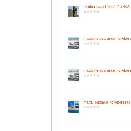
torokorszag 1
(kép)
,
PUNKS 
magiclifejacaranda_torokor
magiclifejacaranda_torokor
malta_bulgaria_torokorszag