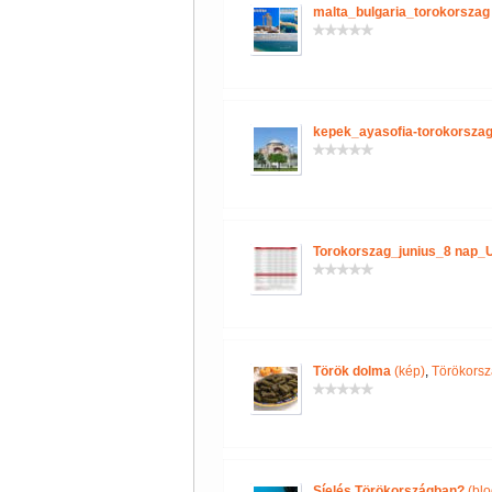
malta_bulgaria_torokorszag
kepek_ayasofia-torokorszag
Torokorszag_junius_8 nap_
Török dolma
(kép)
,
Törökorsz
Síelés Törökországban?
(blo