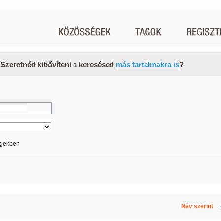
 Szeretnéd kibővíteni a keresésed
más tartalmakra is
?
égekben
Név szerint