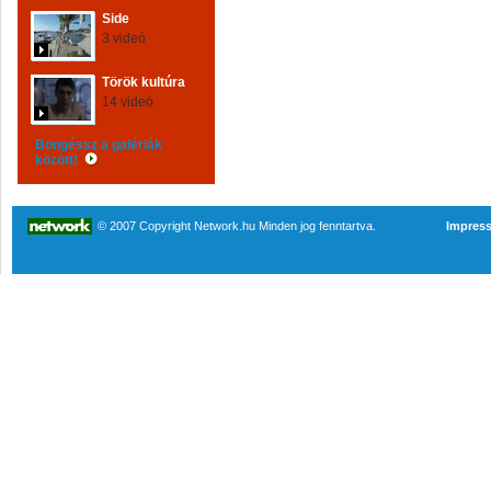
Side
3 videó
Török kultúra
14 videó
Böngéssz a galériák
között!
© 2007 Copyright Network.hu Minden jog fenntartva.
Impres