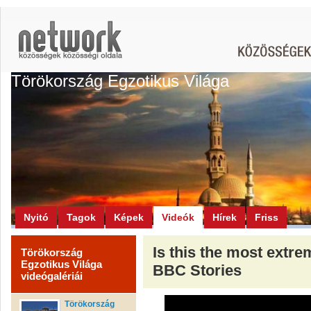
Törökország Egzotikus Világa
Nyitó
Tagok
Képek
Videók
Hírek
Friss
Is this the most extr
Törökország
Egzotikus Világa
BBC Stories
videógalériái
Törökország