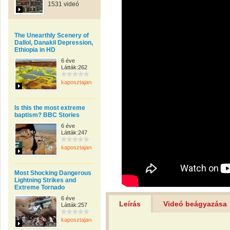
1531 videó
The Unearthly Scenery of
Dallol, Danakil Depression,
Ethiopia in HD
6 éve
Látták:262
kaposztajanos
Is this the most extreme
baptism? BBC Stories
6 éve
Látták:247
kaposztajanos
Most Shocking Dangerous
Lightning Strikes and
Extreme Tornado
6 éve
Leírás
Videó beágyazása
Látták:257
kaposztajanos