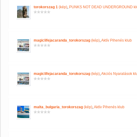
torokorszag 1
(kép)
,
PUNKS NOT DEAD UNDERGROUND kl
magiclifejacaranda_torokorszag
(kép)
,
Aktív Pihenés klub
magiclifejacaranda_torokorszag
(kép)
,
Akciós Nyaralások kl
malta_bulgaria_torokorszag
(kép)
,
Aktív Pihenés klub