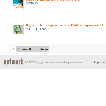
Nyaralás
Egy orosz harci gép megsértette Törökország légterét
(blo
M I N D E N N A P
1
2
következő
utolsó
© 2007 Copyright Network.hu Minden jog fenntartva.
Impress