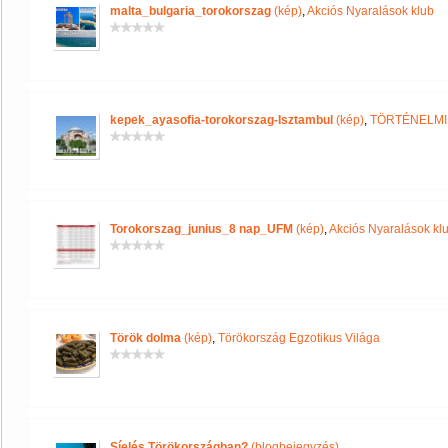
malta_bulgaria_torokorszag
(kép)
,
Akciós Nyaralások klub
kepek_ayasofia-torokorszag-Isztambul
(kép)
,
TÖRTÉNELMI
Torokorszag_junius_8 nap_UFM
(kép)
,
Akciós Nyaralások kl
Török dolma
(kép)
,
Törökország Egzotikus Világa
Síelés Törökországban?
(blogbejegyzés)