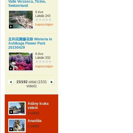
Valle Verzasca, Ticino,
Switzerland
6 éve
Látták:243
kaposztajanos
足利花園藤花祭 Wisteria in
Ashikaga Flower Park
20150429
6 éve
Látták:332
kaposztajanos
15/192
oldal (1531
videó)
Ádány Icuka
videói
9 videó
Anatólia
1 videó