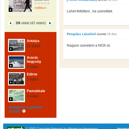
retlifitlum
Lehet feltölteni...ha szeretitek.
3/6
oldal (42 videó)
Pongrácz Lászlóné
üzente
15 éve
Antalya
Nagyon szeretem a NOX-ot.
21 videó
Ararat-
hegység
3 videó
Edirne
1 videó
Pamukkale
3 videó
Böngéssz a galériák
között!
© 2007 Copyright Network.hu Minden jog fenntartva.
Impres