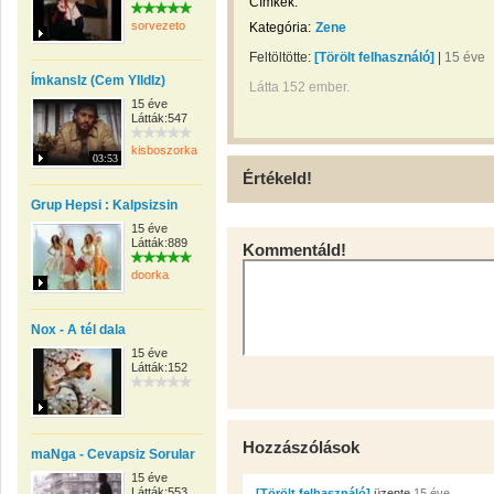
Címkék:
sorvezeto
Kategória:
Zene
Feltöltötte:
[Törölt felhasználó]
|
15 éve
ÍmkansIz (Cem YIldIz)
Látta 152 ember.
15 éve
Látták:547
kisboszorkany57
03:53
Értékeld!
Grup Hepsi : Kalpsizsin
15 éve
Látták:889
Kommentáld!
doorka
Nox - A tél dala
15 éve
Látták:152
Hozzászólások
maNga - Cevapsiz Sorular
15 éve
Látták:553
[Törölt felhasználó]
üzente
15 éve