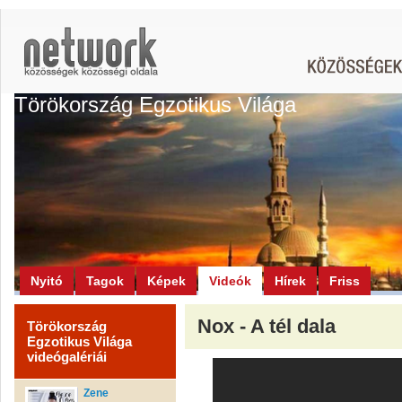
Törökország Egzotikus Világa
Nyitó
Tagok
Képek
Videók
Hírek
Friss
Nox - A tél dala
Törökország
Egzotikus Világa
videógalériái
Zene