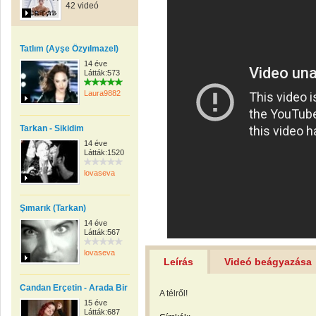
42 videó
Tatlım (Ayşe Özyılmazel)
14 éve
Látták:573
Laura9882
Tarkan - Sikidim
14 éve
Látták:1520
lovaseva
Şımarık (Tarkan)
14 éve
Látták:567
lovaseva
Leírás
Videó beágyazása
Candan Erçetin - Arada Bir
A télről!
15 éve
Látták:687