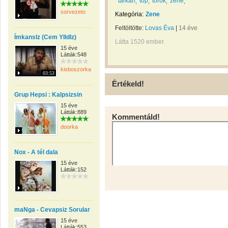
tarkan
top
török
zene
sorvezeto
Kategória:
Zene
Feltöltötte:
Lovas Éva
|
14 éve
ÍmkansIz (Cem YIldIz)
Látta 1520 ember.
15 éve
Látták:548
kisboszorkany57
03:53
Értékeld!
Grup Hepsi : Kalpsizsin
15 éve
Látták:889
Kommentáld!
doorka
Nox - A tél dala
15 éve
Látták:152
maNga - Cevapsiz Sorular
15 éve
Látták:553