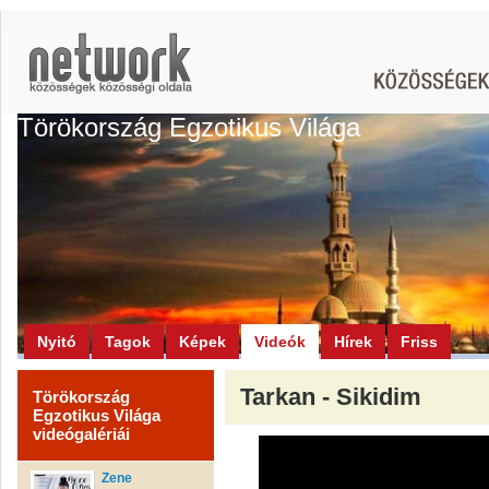
Törökország Egzotikus Világa
Nyitó
Tagok
Képek
Videók
Hírek
Friss
Tarkan - Sikidim
Törökország
Egzotikus Világa
videógalériái
Zene