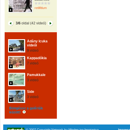
retlifitlum
3/6
oldal (42 videó)
Ádány Icuka
videói
9 videó
Kappadókia
7 videó
Pamukkale
3 videó
Side
3 videó
Böngéssz a galériák
között!
© 2007 Copyright Network.hu Minden jog fenntartva.
Impres