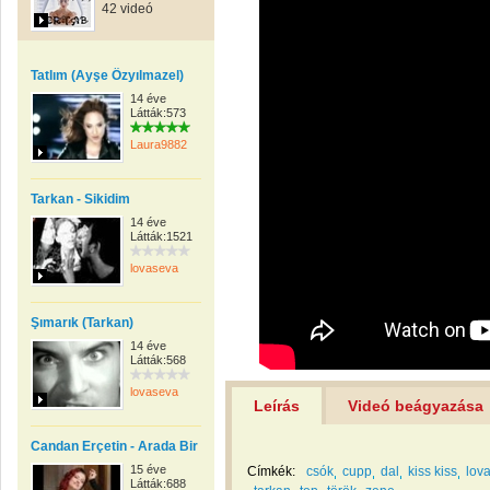
42 videó
Tatlım (Ayşe Özyılmazel)
14 éve
Látták:573
Laura9882
Tarkan - Sikidim
14 éve
Látták:1521
lovaseva
Şımarık (Tarkan)
14 éve
Látták:568
lovaseva
Leírás
Videó beágyazása
Candan Erçetin - Arada Bir
15 éve
Címkék:
csók
cupp
dal
kiss kiss
lov
Látták:688