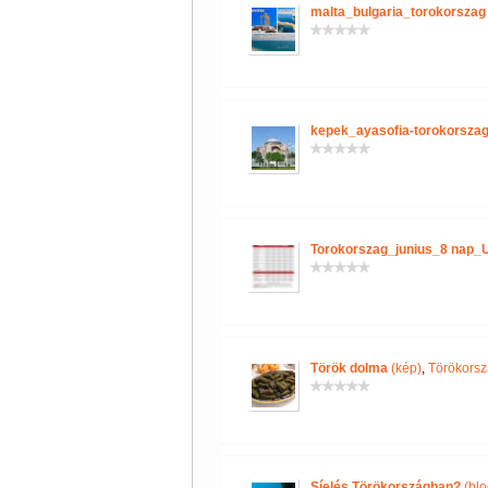
malta_bulgaria_torokorszag
kepek_ayasofia-torokorszag
Torokorszag_junius_8 nap_
Török dolma
(kép)
,
Törökorsz
Síelés Törökországban?
(blo