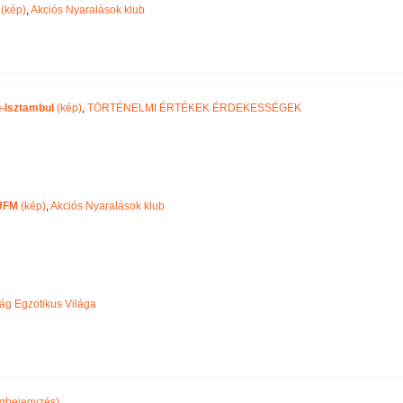
(kép)
,
Akciós Nyaralások klub
-Isztambul
(kép)
,
TÖRTÉNELMI ÉRTÉKEK ÉRDEKESSÉGEK
UFM
(kép)
,
Akciós Nyaralások klub
ág Egzotikus Világa
gbejegyzés)