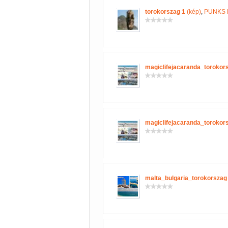
torokorszag 1
(kép)
,
PUNKS 
magiclifejacaranda_torokor
magiclifejacaranda_torokor
malta_bulgaria_torokorszag