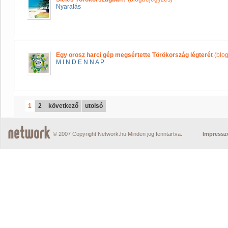
Nyaralás
Egy orosz harci gép megsértette Törökország légterét
(blo
M I N D E N N A P
1
2
következő
utolsó
© 2007 Copyright Network.hu Minden jog fenntartva.
Impress