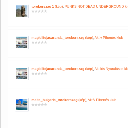
torokorszag 1
(kép)
,
PUNKS NOT DEAD UNDERGROUND kl
magiclifejacaranda_torokorszag
(kép)
,
Aktív Pihenés klub
magiclifejacaranda_torokorszag
(kép)
,
Akciós Nyaralások kl
malta_bulgaria_torokorszag
(kép)
,
Aktív Pihenés klub