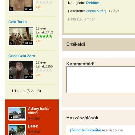
Kategória:
Reklám
viru
00:47
Feltöltötte:
Zentai Virág
|
17 éve
Látta 826 ember.
Cola Turka
17 éve
Látták:1452
viru
01:04
Értékeld!
Coca Cola Zero
17 éve
Kommentáld!
Látták:1155
viru
00:25
1/1
oldal (6 videó)
Ádány Icuka
videói
Hozzászólások
9 videó
Belek
[Törölt felhasználó]
üzente
16 éve
6 videó