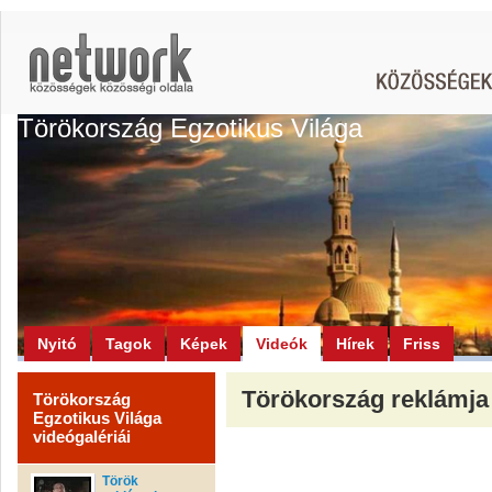
Törökország Egzotikus Világa
Nyitó
Tagok
Képek
Videók
Hírek
Friss
Törökország reklámja
Törökország
Egzotikus Világa
videógalériái
Török