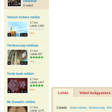
reklámok
6 videó
Turkish Airlines reklám
17 éve
Látták:1489
viru
01:00
Törökország reklámja
17 éve
Látták:827
viru
00:41
Török bank reklám
17 éve
Látták:1407
viru
01:12
Leírás
Videó beágyazása
Mc Donald's reklám
17 éve
Címkék:
török reklám
törökország
tör
Látták:1179