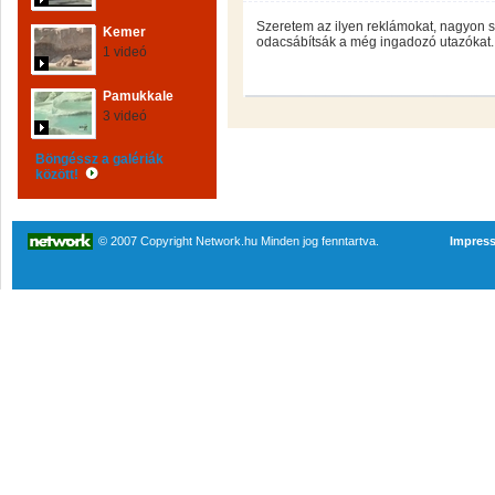
Szeretem az ilyen reklámokat, nagyon 
Kemer
odacsábítsák a még ingadozó utazókat.
1 videó
Pamukkale
3 videó
Böngéssz a galériák
között!
© 2007 Copyright Network.hu Minden jog fenntartva.
Impres