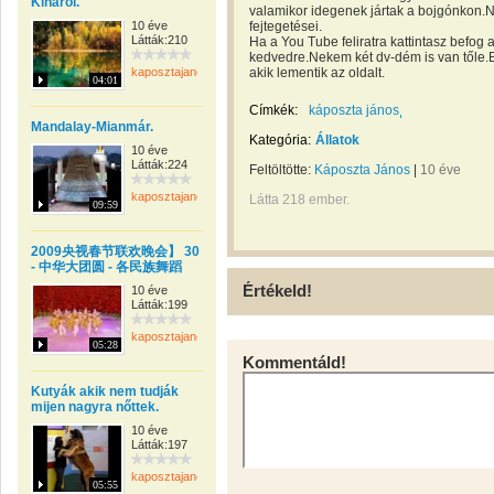
Kínárol.
valamikor idegenek jártak a bojgónkon.
10 éve
fejtegetései.
Látták:210
Ha a You Tube feliratra kattintasz befog 
kedvedre.Nekem két dv-dém is van tőle.
kaposztajanos
akik lementik az oldalt.
04:01
Címkék:
káposzta jános
Mandalay-Mianmár.
Kategória:
Állatok
10 éve
Látták:224
Feltöltötte:
Káposzta János
|
10 éve
kaposztajanos
Látta 218 ember.
09:59
2009央视春节联欢晚会】 30
- 中华大团圆 - 各民族舞蹈
Értékeld!
10 éve
Látták:199
kaposztajanos
05:28
Kommentáld!
Kutyák akik nem tudják
mijen nagyra nőttek.
10 éve
Látták:197
kaposztajanos
05:55