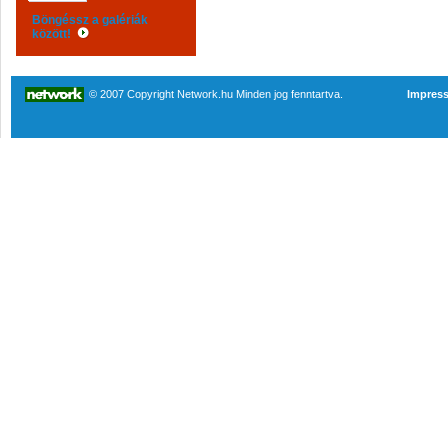
Böngéssz a galériák
között!
© 2007 Copyright Network.hu Minden jog fenntartva.
Impres