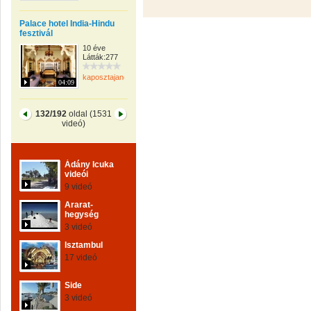
Palace hotel India-Hindu
fesztivál
10 éve
Látták:277
kaposztajanos
04:09
132/192
oldal (1531
videó)
Ádány Icuka
videói
9 videó
Ararat-
hegység
3 videó
Isztambul
17 videó
Side
3 videó