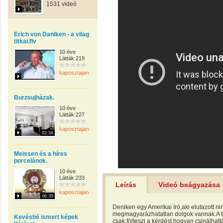
1531 videó
Erich von Daniken - a vilag
titkai.flv
10 éve
Látták:219
kaposztajanos
Burzsujházak.
10 éve
Látták:227
kaposztajanos
02:56
Meissen és a híres
porcelánok.
10 éve
Látták:233
Leírás
Videó beágyazása
kaposztajanos
06:39
Deniken egy Amerikai író,aki elutazott n
megmagyarázhatatlan dolgok vannak.A t
Kevésbé ismert képek
csak fölteszi a kérdést hogyan csinálhat