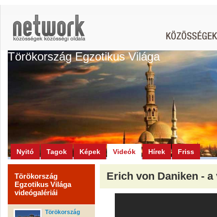
Törökország Egzotikus Világa
Nyitó
Tagok
Képek
Videók
Hírek
Friss
Erich von Daniken - a v
Törökország
Egzotikus Világa
videógalériái
Törökország