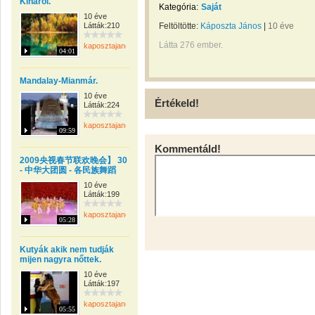
Kínárol.
Kategória:
Saját
10 éve
Látták:210
Feltöltötte:
Káposzta János
|
10 éve
Látta 276 ember.
kaposztajanos
04:01
Mandalay-Mianmár.
10 éve
Értékeld!
Látták:224
kaposztajanos
09:59
Kommentáld!
2009央视春节联欢晚会】 30
- 中华大团圆 - 各民族舞蹈
10 éve
Látták:199
kaposztajanos
05:28
Kutyák akik nem tudják
mijen nagyra nőttek.
10 éve
Látták:197
kaposztajanos
05:55