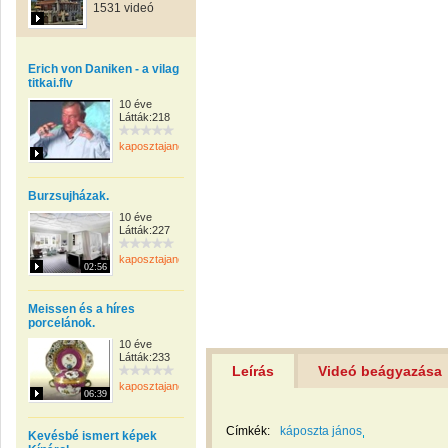
1531 videó
Erich von Daniken - a vilag
titkai.flv
10 éve
Látták:218
kaposztajanos
Burzsujházak.
10 éve
Látták:227
kaposztajanos
02:56
Meissen és a híres
porcelánok.
10 éve
Látták:233
Leírás
Videó beágyazása
kaposztajanos
06:39
Címkék:
káposzta jános
Kevésbé ismert képek