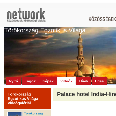
Törökország Egzotikus Világa
Nyitó
Tagok
Képek
Videók
Hírek
Friss
Palace hotel India-Hin
Törökország
Egzotikus Világa
videógalériái
Törökország