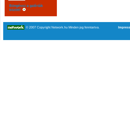
Böngéssz a galériák
között!
© 2007 Copyright Network.hu Minden jog fenntartva.
Impres