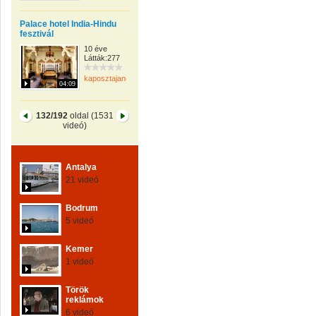
Palace hotel India-Hindu
fesztivál
10 éve
Látták:277
kaposztajanos
04:09
132/192
oldal (1531
videó)
Antalya
21 videó
Bodrum
5 videó
Kemer
1 videó
Török
reklámok
6 videó