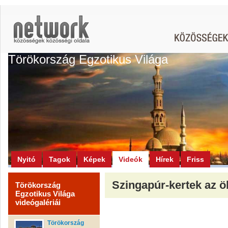
Törökország Egzotikus Világa
Nyitó
Tagok
Képek
Videók
Hírek
Friss
Szingapúr-kertek az ö
Törökország
Egzotikus Világa
videógalériái
Törökország