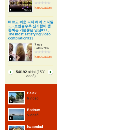
kaposztajanos
09:10
빠르고 쉬운 파티 헤어 스타일
~_~보면볼수록 신기함이 뿜
뿜하는 기분좋은 영상#13 ,
The most satisfying video
compilation#13
7 éve
Látták:387
kaposztajanos
54/192
oldal (1531
videó)
Belek
6 videó
Bodrum
5 videó
Isztambul