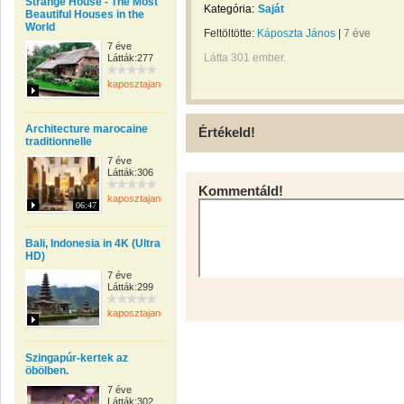
Strange House - The Most
Kategória:
Saját
Beautiful Houses in the
World
Feltöltötte:
Káposzta János
|
7 éve
7 éve
Látta 301 ember.
Látták:277
kaposztajanos
Architecture marocaine
Értékeld!
traditionnelle
7 éve
Látták:306
Kommentáld!
kaposztajanos
06:47
Bali, Indonesia in 4K (Ultra
HD)
7 éve
Látták:299
kaposztajanos
Szingapúr-kertek az
öbölben.
7 éve
Látták:302