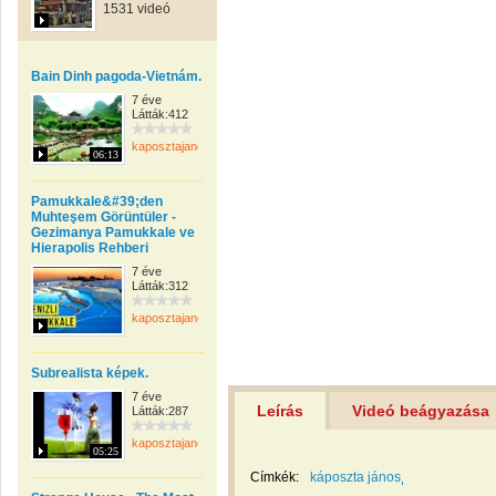
1531 videó
Bain Dinh pagoda-Vietnám.
7 éve
Látták:412
kaposztajanos
06:13
Pamukkale&#39;den
Muhteşem Görüntüler -
Gezimanya Pamukkale ve
Hierapolis Rehberi
7 éve
Látták:312
kaposztajanos
Subrealista képek.
7 éve
Leírás
Videó beágyazása
Látták:287
kaposztajanos
05:25
Címkék:
káposzta jános