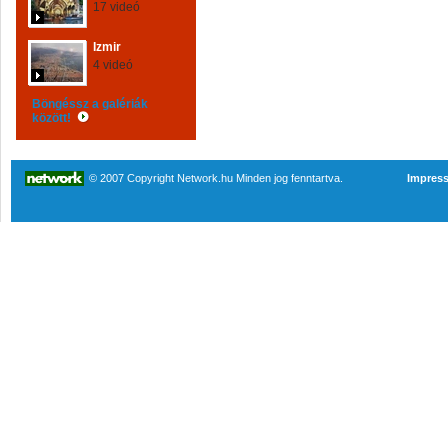
17 videó
Izmir
4 videó
Böngéssz a galériák
között!
© 2007 Copyright Network.hu Minden jog fenntartva.
Impres