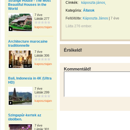
Strange House - The Most
Címkék:
káposzta jános
Beautiful Houses in the
World
Kategória:
Állatok
7 éve
Feltöltötte:
Káposzta János
|
7 éve
Látták:277
Látta 276 ember.
kaposztajanos
Architecture marocaine
traditionnelle
Értékeld!
7 éve
Látták:306
kaposztajanos
06:47
Kommentáld!
Bali, Indonesia in 4K (Ultra
HD)
7 éve
Látták:299
kaposztajanos
Szingapúr-kertek az
öbölben.
7 éve
Látták:301