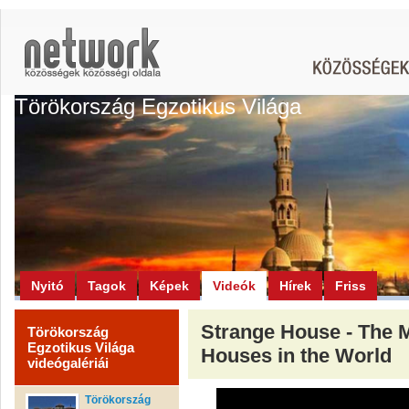
Törökország Egzotikus Világa
Nyitó
Tagok
Képek
Videók
Hírek
Friss
Strange House - The M
Törökország
Egzotikus Világa
Houses in the World
videógalériái
Törökország