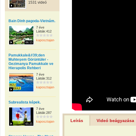
1531 videó
Bain Dinh pagoda-Vietnám.
7 éve
Látták:412
kaposztajanos
06:13
Pamukkale&#39;den
Muhteşem Görüntüler -
Gezimanya Pamukkale ve
Hierapolis Rehberi
7 éve
Látták:312
kaposztajanos
Subrealista képek.
7 éve
Látták:287
Leírás
Videó beágyazása
kaposztajanos
05:25