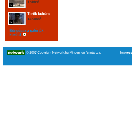
1 videó
Török kultúra
14 videó
Böngéssz a galériák
között!
© 2007 Copyright Network.hu Minden jog fenntartva.
Impres