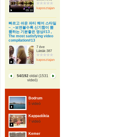
kaposztajanos
09:10
빠르고 쉬운 파티 헤어 스타일
~_~보면볼수록 신기함이 뿜
뿜하는 기분좋은 영상#13 ,
The most satisfying video
compilation#13
7 éve
Látták:387
kaposztajanos
54/192
oldal (1531
videó)
Bodrum
5 videó
Kappadókia
7 videó
Kemer