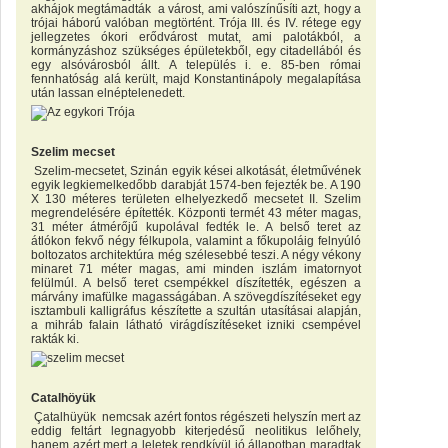
akhájok megtámadták a várost, ami valószínűsíti azt, hogy a
trójai háború valóban megtörtént. Trója III. és IV. rétege egy
jellegzetes ókori erődvárost mutat, ami palotákból, a
kormányzáshoz szükséges épületekből, egy citadellából és
egy alsóvárosból állt. A település i. e. 85-ben római
fennhatóság alá került, majd Konstantinápoly megalapítása
után lassan elnéptelenedett.
Szelim mecset
Szelim-mecsetet, Szinán egyik kései alkotását, életművének
egyik legkiemelkedőbb darabját 1574-ben fejezték be. A 190
X 130 méteres területen elhelyezkedő mecsetet II. Szelim
megrendelésére építették. Központi termét 43 méter magas,
31 méter átmérőjű kupolával fedték le. A belső teret az
átlókon fekvő négy félkupola, valamint a főkupoláig felnyúló
boltozatos architektúra még szélesebbé teszi. A négy vékony
minaret 71 méter magas, ami minden iszlám imatornyot
felülmúl. A belső teret csempékkel díszítették, egészen a
márvány imafülke magasságában. A szövegdíszítéseket egy
isztambuli kalligráfus készítette a szultán utasításai alapján,
a mihráb falain látható virágdíszítéseket izniki csempével
rakták ki.
Catalhöyük
Çatalhüyük nemcsak azért fontos régészeti helyszín mert az
eddig feltárt legnagyobb kiterjedésű neolitikus lelőhely,
hanem azért mert a leletek rendkívül jó állapotban maradtak