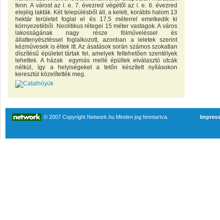
fenn. A várost az i. e. 7. évezred végétől az i. e. 6. évezred
elejéig lakták. Két településből áll, a keleti, korábbi halom 13
hektár területet foglal el és 17,5 méterrel emelkedik ki
környezetéből. Neolitikus rétegei 15 méter vastagok. A város
lakosságának nagy része fölműveléssel és
állattenyésztéssel foglalkozott, azonban a leletek szerint
kézművesek is éltek itt. Az ásatások során számos szokatlan
díszítésű épületet tártak fel, amelyek feltehetően szentélyek
lehettek. A házak egymás mellé épültek elválasztó utcák
nélkül, így a helyiségeket a tetőn készített nyílásokon
keresztül közelítették meg.
© 2007 Copyright Network.hu Minden jog fenntartva.
Impres