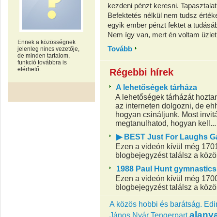
kezdeni pénzt keresni. Tapasztalat
Befektetés nélkül nem tudsz érték
egyik ember pénzt fektet a tudásáb
Nem így van, mert én voltam üzletk
Ennek a közösségnek
Tovább
jelenleg nincs vezetője,
de minden tartalom,
funkció továbbra is
elérhető.
Régebbi hírek
A lehetőségek tárháza
A lehetőségek tárházát hozt
az interneten dolgozni, de eh
hogyan csináljunk. Most invit
megtanulhatod, hogyan kell...
▶ BEST Just For Laughs Gag
Ezen a videón kívül még 1701
blogbejegyzést találsz a köz
1988 Paul Hunt gymnastics 
Ezen a videón kívül még 1700
blogbejegyzést találsz a köz
A közös hobbi és barátság.
Edi
alany
János
Nyár
Tengerpart