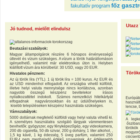
főz
gaszt
fakultatív program
Utazz 
Jó tudnod, mielőtt elindulsz
Beutazási szabályok:
Magyar állampolgárok részére 6 hónapos érvényességű
útlevél és vízum szükséges. A vízum a török határállomáson
igényelhető, valamint már elektronikus úton is. Helyben
kiállított vízum ára körülbelül: 30 USD, vagy 20 EUR.
Török
Hivatalos pénznem:
Az új török líra (YTL). 1 új török líra = 100 kurus. Az EUR és
az USD mindenhol elfogadott. Az országba vihető külföldi,
illetve helyi valuta mennyisége nincs korlátozva, azonban
nagyobb összegű készpénz bevitelekor írásos
nyilatkozattétel indokolt. Számos nemzetközi hitelkártyát
Európáb
elfogadnak nagyvárosokban és az üdülőhelyeken is,
használ
kisebb településeken készpénz használata szükséges.
lencse,
Vámszabályok:
5000 dollárnak megfelelő külföldi vagy helyi valuta vihető ki.
A legke
A személyes használatra szolgáló tárgyak vámmentesen
őszibara
bevihetők: gyógyszer, egy fényképezőgép, egy videokamera,
törökök
200 db cigaretta, 50 db szivar, 200 g dohány, 1 liter alkohol, ,
mogyorót
1,5 kg kávé, 1 kg édesség, 5 üveg parfüm, valamint 250
csicseri
EUR-t nem meghaladó értékű szuvenirek. Az értékesebb