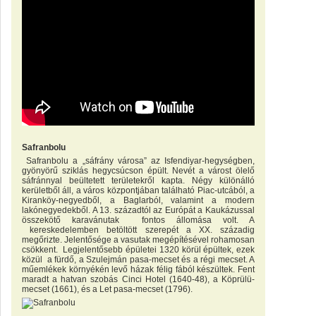
Safranbolu
Safranbolu a „sáfrány városa” az Isfendiyar-hegységben,
gyönyörű sziklás hegycsúcson épült. Nevét a várost ölelő
sáfránnyal beültetett területekről kapta. Négy különálló
kerületből áll, a város központjában található Piac-utcából, a
Kiranköy-negyedből, a Baglarból, valamint a modern
lakónegyedekből. A 13. századtól az Európát a Kaukázussal
összekötő karavánutak fontos állomása volt. A
kereskedelemben betöltött szerepét a XX. századig
megőrizte. Jelentősége a vasutak megépítésével rohamosan
csökkent. Legjelentősebb épületei 1320 körül épültek, ezek
közül a fürdő, a Szulejmán pasa-mecset és a régi mecset. A
műemlékek környékén levő házak félig fából készültek. Fent
maradt a hatvan szobás Cinci Hotel (1640-48), a Köprülü-
mecset (1661), és a Let pasa-mecset (1796).