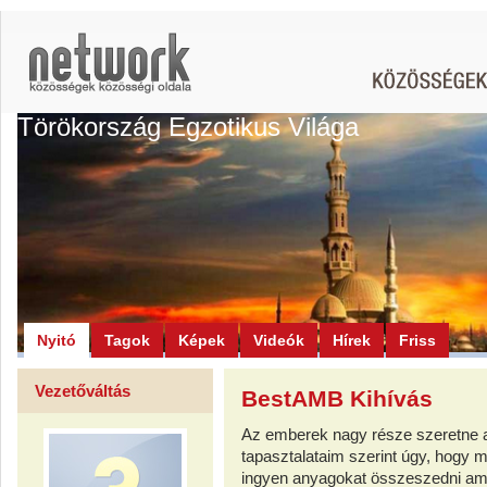
Törökország Egzotikus Világa
Nyitó
Tagok
Képek
Videók
Hírek
Friss
Vezetőváltás
BestAMB Kihívás
Az emberek nagy része szeretne az
tapasztalataim szerint úgy, hogy m
ingyen anyagokat összeszedni ami 