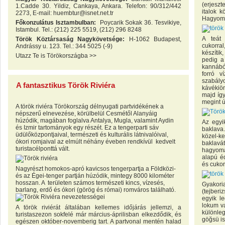
(erjesz
1.Cadde 30. Yildiz, Cankaya, Ankara. Telefon: 90/312/442
italok k
2273, E-mail: huembtur@isnet.net.tr
Hagyomán
Főkonzulátus Isztambulban:
Poycarik Sokak 36. Tesvikiye,
Istambul. Tel.: (212) 225 5519, (212) 296 8248
A teát
Török Köztársaság Nagykövetsége:
H-1062 Budapest,
cukorral
Andrássy u. 123. Tel.: 344 5025 (-9)
készítik
Utazz Te is Törökországba >>
pedig a 
kannábó
forró v
szabály
A fantasztikus Török Riviéra
kávékiön
majd így
megint új
A török riviéra Törökország délnyugati partvidékének a
népszerű elnevezése, körülbelül Cesmétől Alanyáig
húzódik, magában foglalva Antalya, Mugla, valamint Aydin
Az egyi
és Izmir tartományok egy részét. Ez a tengerparti sáv
baklava
üdülőközpontjaival, természeti és kulturális látnivalóival,
közel-ke
ókori romjaival az elmúlt néhány éveben rendkívül kedvelt
baklav
turistacélponttá vált.
hagyomá
alapú é
és cukor
Nagyrészt homokos-apró kavicsos tengerpartja a Földközi-
és az Égei-tenger partján húzódik, mintegy 8000 kilométer
hosszan. A területen számos természeti kincs, vízesés,
Gyakori
barlang, erdő és ókori (görög és római) romváros található.
(tejberi
egyik l
lokum va
A török riviérát általában kellemes időjárás jellemzi, a
különle
turistaszezon sokfelé már március-áprilisban elkezdődik, és
göğsü is
egészen október-novemberig tart. A partvonal mentén halad