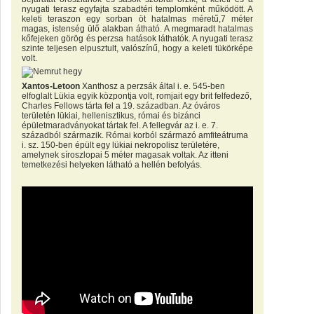
nyugati terasz egyfajta szabadtéri templomként működött. A
keleti teraszon egy sorban öt hatalmas méretű,7 méter
magas, istenség ülő alakban átható. A megmaradt hatalmas
kőfejeken görög és perzsa hatások láthatók. A nyugati terasz
szinte teljesen elpusztult, valószínű, hogy a keleti tükörképe
volt.
Xantos-Letoon
Xanthosz a perzsák által i. e. 545-ben
elfoglalt Lükia egyik központja volt, romjait egy brit felfedező,
Charles Fellows tárta fel a 19. században. Az óváros
területén lükiai, hellenisztikus, római és bizánci
épületmaradványokat tártak fel. A fellegvár az i. e. 7.
századból származik. Római korból származó amfiteátruma
i. sz. 150-ben épült egy lükiai nekropolisz területére,
amelynek síroszlopai 5 méter magasak voltak. Az itteni
temetkezési helyeken látható a hellén befolyás.