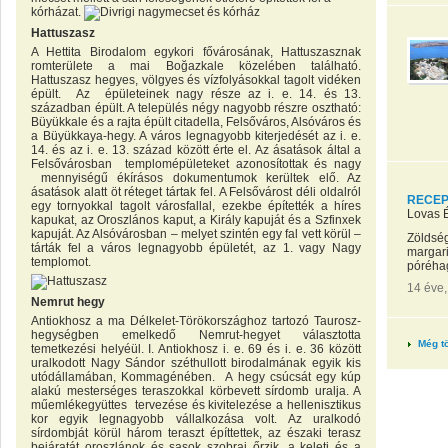
kórházat.
Hattuszasz
A Hettita Birodalom egykori fővárosának, Hattuszasznak
romterülete a mai Boğazkale közelében található.
Hattuszasz hegyes, völgyes és vízfolyásokkal tagolt vidéken
épült. Az épületeinek nagy része az i. e. 14. és 13.
században épült. A település négy nagyobb részre osztható:
Büyükkale és a rajta épült citadella, Felsőváros, Alsóváros és
a Büyükkaya-hegy. A város legnagyobb kiterjedését az i. e.
14. és az i. e. 13. század között érte el. Az ásatások által a
Felsővárosban templomépületeket azonosítottak és nagy
mennyiségű ékírásos dokumentumok kerültek elő. Az
ásatások alatt öt réteget tártak fel. A Felsővárost déli oldalról
RECEPT
egy tornyokkal tagolt városfallal, ezekbe építették a híres
Lovas 
kapukat, az Oroszlános kaput, a Király kapuját és a Szfinxek
kapuját. Az Alsóvárosban – melyet szintén egy fal vett körül –
Zöldség
tárták fel a város legnagyobb épületét, az 1. vagy Nagy
margari
templomot.
póréhag
14 éve
Nemrut hegy
Antiokhosz a ma Délkelet-Törökországhoz tartozó Taurosz-
hegységben emelkedő Nemrut-hegyet választotta
Még tö
temetkezési helyéül. I. Antiokhosz i. e. 69 és i. e. 36 között
uralkodott Nagy Sándor széthullott birodalmának egyik kis
utódállamában, Kommagénében. A hegy csúcsát egy kúp
alakú mesterséges teraszokkal körbevett sírdomb uralja. A
műemlékegyüttes tervezése és kivitelezése a hellenisztikus
kor egyik legnagyobb vállalkozása volt. Az uralkodó
sírdombját körül három teraszt építtettek, az északi terasz
bejáratát oroszlánok és sasok szobrai őrzik, a keleti és a