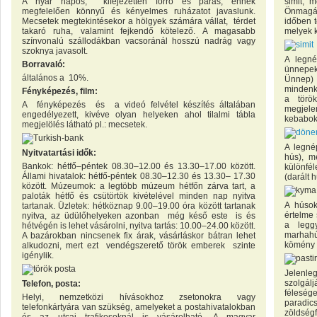
A nyár napos, kifejezetten forró és párás, ennek
simit, 
megfelelően könnyű és kényelmes ruházatot javaslunk.
Önmagáb
Mecsetek megtekintésekor a hölgyek számára vállat, térdet
időben t
takaró ruha, valamint fejkendő kötelező. A magasabb
melyek k
színvonalú szállodákban vacsoránál hosszú nadrág vagy
szoknya javasolt.
A legné
Borravaló:
ünnepeke
általános a 10%.
Ünnep) 
mindenk
Fényképezés, film:
a törö
A fényképezés és a videó felvétel készítés általában
megjele
engedélyezett, kivéve olyan helyeken ahol tilalmi tábla
kebabok 
megjelölés látható pl.: mecsetek.
A legné
Nyitvatartási idők:
hús), me
Bankok: hétfő–péntek 08.30–12.00 és 13.30–17.00 között.
különfé
Állami hivatalok: hétfő-péntek 08.30–12.30 és 13.30– 17.30
(darált 
között. Múzeumok: a legtöbb múzeum hétfőn zárva tart, a
paloták hétfő és csütörtök kivételével minden nap nyitva
A húsok
tartanak. Üzletek: hétköznap 9.00–19.00 óra között tartanak
értelme 
nyitva, az üdülőhelyeken azonban még késő este is és
a legg
hétvégén is lehet vásárolni, nyitva tartás: 10.00–24.00 között.
marhahús
A bazárokban nincsenek fix árak, vásárláskor bátran lehet
kömény p
alkudozni, mert ezt vendégszerető török emberek szinte
igénylik.
Jelenle
szolgál
Telefon, posta:
féleség
Helyi, nemzetközi hívásokhoz zsetonokra vagy
paradics
telefonkártyára van szükség, amelyeket a postahivatalokban
zöldségf