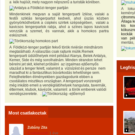
a kék hajóút, mely nagyon népszerű a turisták körében.
A loku
keményí
Mindenkinek megvan a saját tengerparti ízlése, valaki a
citromm
festői sziklás tengerpartot kedveli, ahol úszás közben
Állaga k
gyönyörködhetünk a csipkés szirtek szépségében, valaki a
kis ko
kavicsos tengerpartok rabja, ahol a színes lapos kavicsok
kókuszr
vonzzák a szemet, és vannak, akik a homokos partra
kockák 
esküsznek.
van pél
mentás, 
A Földközi-tenger partján fekvő török riviérán mindhárom
megtalálható. A választás csak rajtunk múlik.Remek
tengerparti üdülőhelyek mint például Alanya, Belek Antalya,
Kemer, Side és még sorolhatnám. Minden strandon lehet
bérelni jet skit, kilehet próbálni az izgalmas ejtőernyős
Legfri
utazást a tenger felett, valamint a vízisízést és persze nem
maradhat ki a fantasztikus búvárkodás lehetősége sem.
Felejthetetlen élményekben gazdagodunk ebben a
csodálatos misztikus országban. A tengerpart vonzerejét
még inkább emeli a vendéglátóhelyek hangulata, tavernák,
éttermek, klubok, kávézók, valamint a török emberek valódi
vendégszeretete. .
Most csatlakoztak
Zubány Zita
Csatlakozott:
1 éve