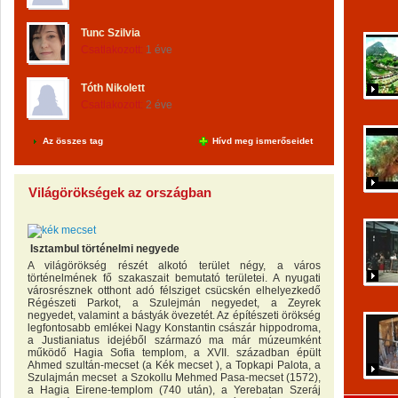
Tunc Szilvia
Csatlakozott:
1 éve
Tóth Nikolett
Csatlakozott:
2 éve
Az összes tag
Hívd meg ismerőseidet
Világörökségek az országban
Isztambul történelmi negyede
A világörökség részét alkotó terület négy, a város
történelmének fő szakaszait bemutató területei. A nyugati
városrésznek otthont adó félsziget csücskén elhelyezkedő
Régészeti Parkot, a Szulejmán negyedet, a Zeyrek
negyedet, valamint a bástyák övezetét. Az építészeti örökség
legfontosabb emlékei Nagy Konstantin császár hippodroma,
a Justianiatus idejéből származó ma már múzeumként
működő Hagia Sofia templom, a XVII. században épült
Ahmed szultán-mecset (a Kék mecset ), a Topkapi Palota, a
Szulajmán mecset a Szokollu Mehmed Pasa-mecset (1572),
a Hagia Eirene-templom (740 után), a Yerebatan Szeráj