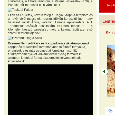
ciszternája, A Chora templom, a Valens vízvezeték (378), a
Pantokratór-monostor és a városfalak.
Még t
Ezek az épületek, köztük főleg a Hagia Szophia-templom és
a gyönyörű mecsetek hosszú időkön keresztül igen nagy
Legfri
hatással voltak Ázsia, valamint Európa építészetére. A II.
Theodosius császár utasítására 447-ben emelte a 6
kilométer hosszú városfalat, mely a katonai építészet első
Szikl
számú referenciája volt.
Göreme Nemzeti Park és Kappadókia sziklatemploma
A
kappadókiai Nevsehír tartományban található tornyokra,
piramisokra és más geometriai formákra hasonlító
tufaképződményeket vulkáni tevékenység formálta ki,
azonban jelenlegi formájukat eróziós folyamatoknak
köszönhetik.