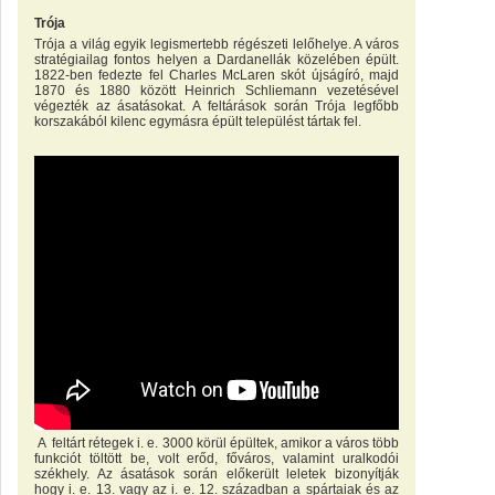
Trója
Trója a világ egyik legismertebb régészeti lelőhelye. A város
stratégiailag fontos helyen a Dardanellák közelében épült.
1822-ben fedezte fel Charles McLaren skót újságíró, majd
1870 és 1880 között Heinrich Schliemann vezetésével
végezték az ásatásokat. A feltárások során Trója legfőbb
korszakából kilenc egymásra épült települést tártak fel.
A feltárt rétegek i. e. 3000 körül épültek, amikor a város több
funkciót töltött be, volt erőd, főváros, valamint uralkodói
székhely. Az ásatások során előkerült leletek bizonyítják
hogy i. e. 13. vagy az i. e. 12. században a spártaiak és az