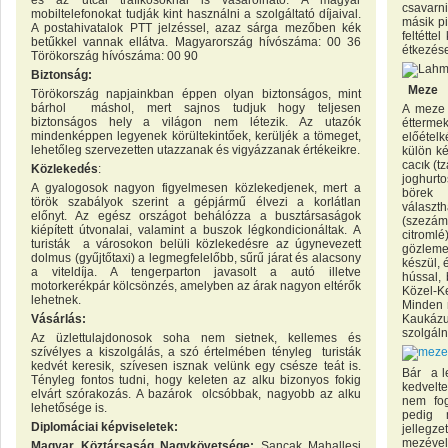
és az utcai trafikosoknál is vásárolható. A magyar
csavarni
mobiltelefonokat tudják kint használni a szolgáltató díjaival.
másik pi
A postahivatalok PTT jelzéssel, azaz sárga mezőben kék
feltétte
betűkkel vannak ellátva. Magyarország hívószáma: 00 36
étkezése
Törökország hívószáma: 00 90
Biztonság:
Meze
Törökország napjainkban éppen olyan biztonságos, mint
bárhol máshol, mert sajnos tudjuk hogy teljesen
A meze 
biztonságos hely a világon nem létezik. Az utazók
étterme
mindenképpen legyenek körültekintőek, kerüljék a tömeget,
előétel
lehetőleg szervezetten utazzanak és vigyázzanak értékeikre.
külön ké
cacık (tz
Közlekedés
:
joghurto
A gyalogosok nagyon figyelmesen közlekedjenek, mert a
börek 
török szabályok szerint a gépjármű élvezi a korlátlan
választ
előnyt. Az egész országot behálózza a busztársaságok
(szezám
kiépített útvonalai, valamint a buszok légkondicionáltak. A
citromlé
turisták a városokon belüli közlekedésre az úgynevezett
gözleme
dolmus (gyűjtőtaxi) a legmegfelelőbb, sűrű járat és alacsony
készül, é
a viteldíja. A tengerparton javasolt a autó illetve
hússal,
motorkerékpár kölcsönzés, amelyben az árak nagyon eltérők
Közel-K
lehetnek.
Minden 
Vásárlás:
Kaukázu
szolgáln
Az üzlettulajdonosok soha nem sietnek, kellemes és
szívélyes a kiszolgálás, a szó értelmében tényleg turisták
kedvét keresik, szívesen isznak velünk egy csésze teát is.
Bár a l
Tényleg fontos tudni, hogy keleten az alku bizonyos fokig
kedvelt
elvárt szórakozás. A bazárok olcsóbbak, nagyobb az alku
nem fog
lehetősége is.
pedig 
Diplomáciai képviseletek:
jellegz
mezéve
Magyar Köztársaság Nagykövetsége:
Sancak Mahallesi