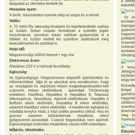
a kömén
tárgyakat az útlevélbe tüntetik fel.
kakukkfű
Hivatalos nyelv:
A
török. Használatos nyelvek még az angol és a német.
Az osz
Vallás:
terület
legnagy
A 70 millió fős lakosság hivatalos és legelterjedtebb vallása
gyakorol
az iszlám. Sokan csupán formálisan a születés jogán
hagyomá
muzulmánok, azonban sokan valóban gyakorolják is a
juhtejb
hitüket. Az iszlám mellett kis számban találhatunk még
(összetö
keresztényeket és zsidókat is.
szélesk
Helyi idő:
terület
Magyarországi időhöz képest + egy óra.
olívabog
Elektromos áram:
Általában 220 V a hálózati feszültség.
A keny
Jellegz
Egészség:
törökök
Az Egészségügyi Világszervezet alapvető ajánlásokkal és
négy ten
információkkal látja el az utazókat arra vonatkozóan, hogy
Közvetl
az országban és régióiban milyen megbetegedésekkel kell
tenger
számolni, milyen védőoltások ajánlottak. Törökország
garnéla
esetében: Hastífusz, Hepatitisz A, Hepatitisz B, Tetanusz
hagymá
(Merevgörcs), Veszettség. Ajánlott védőoltások: Hepatitis A
zöldbor
fertőzés elleni védőoltás, Hepatitisz B elleni védőoltás,
szardín
valamint Hastífusz elleni védőoltás. A mediterrán éghajlat és
tavernák
másfajta konyha miatt, a házi patika javunkra válhat. Has és
meg az 
gyomor valamint bélbántalmak, megfázás elleni
ínyencfa
gyógyszerek javasoltak. Csapvíz fogyasztása nem ajánlott.
Egészségügyi biztosítás megkötése utazás előtt szükséges.
Időjárás, öltözködés:
Étkezés