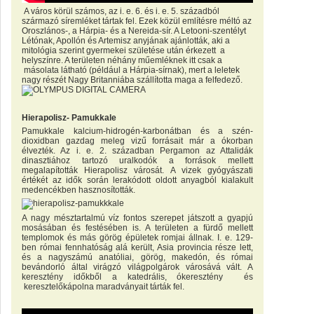
A város körül számos, az i. e. 6. és i. e. 5. századból
származó síremléket tártak fel. Ezek közül említésre méltó az
Oroszlános-, a Hárpia- és a Nereida-sír. A Letooni-szentélyt
Létónak, Apollón és Artemisz anyjának ajánlották, aki a
mitológia szerint gyermekei születése után érkezett a
helyszínre. A területen néhány műemléknek itt csak a
másolata látható (például a Hárpia-sírnak), mert a leletek
nagy részét Nagy Britanniába szállította maga a felfedező.
Hierapolisz- Pamukkale
Pamukkale kalcium-hidrogén-karbonátban és a szén-
dioxidban gazdag meleg vizű forrásait már a ókorban
élvezték. Az i. e. 2. században Pergamon az Attalidák
dinasztiához tartozó uralkodók a források mellett
megalapították Hierapolisz városát. A vizek gyógyászati
értékét az idők során lerakódott oldott anyagból kialakult
medencékben hasznosították.
A nagy mésztartalmú víz fontos szerepet játszott a gyapjú
mosásában és festésében is. A területen a fürdő mellett
templomok és más görög épületek romjai állnak. I. e. 129-
ben római fennhatóság alá került, Asia provincia része lett,
és a nagyszámú anatóliai, görög, makedón, és római
bevándorló által virágzó világpolgárok városává vált. A
keresztény időkből a katedrális, ókeresztény és
keresztelőkápolna maradványait tárták fel.