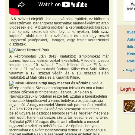
... 
felé 
A 6. század elejétől föld alatt városok épültek, ez időben a
keresztények barlangokat használtak menedékként az arab
üldözések elől. A bizánci időkben a képrombolások korában
már komoly szerzetesi élet folyt a környéken, több száz
85a
kápolnát alakítottak ki a sziklákban és ezek egy részét
Anta
egyszerű jelképekkel, faragott, vagy festett keresztekkel
díszítették.
ildí
Keme
A képrombolás után (842) kialakított templomokat már
színes, figuratív festményekkel ékesítették. A legjelentősebb
Raft
templomok a 10. századi Tokali Kilinse, és az El Nazar
Kilise, a 11. századra datált Barbara Kilise és a Sakli Kilise,
Még t
valamint a 12. század végén és a 13. század elején
kialakított El Mali Kilise és a Karanlik Kilise.
Divrigi nagy mecset és kórház
Divriği a
közép-anatóliai Sivas tartományban fekszik és már a korai
Legfri
iszlám időkben is fontos település volt. 1071-ben a
Nagyszeldzsuk Birodalom része lett. Ezután a kereskedelmi
útvonalak kiépülésével a város befolyása és gazdagsága
egyre nőtt. A nagy mecsetet Ahmed sah parancsára emelték
1228 és 1229 között. Az időjárási viszonyok miatt nincs
belső udvara és oszlopos folyosói sem és fedetlen medence
sem épült, hanem az összes szertartás fedett helyen történik.
Bejáratát pZR kőfaragás díszíti, ami ellentéte a mecset
egyszerű díszítetlen belső falaival. Az épületet bonyolult
technikával kialakított boltozatokkal fedték le. Közvetlenül a
mecset mellett a sah feleségének ötletére építették fel a