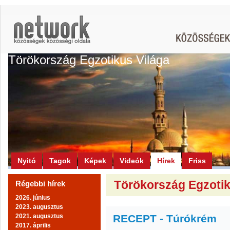
Törökország Egzotikus Világa
Nyitó
Tagok
Képek
Videók
Hírek
Friss
Törökország Egzotik
Régebbi hírek
2026. június
2023. augusztus
2021. augusztus
RECEPT - Túrókrém
2017. április