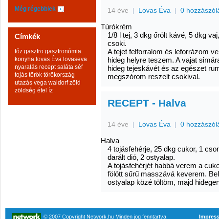
Még régebbiek
14 éve
|
Lovas Éva
|
0 hozzászól
Túrókrém
1/8 l tej, 3 dkg őrölt kávé, 5 dkg vaj
Címkék
csoki.
A tejet felforralom és leforrázom v
főz
gasztro
gasztronómia
konyha
lovas Éva
lovaseva
hideg helyre teszem. A vajat simá
nyaralás
recept
saláta
séf
hideg tejeskávét és az egészet ru
tojás
török
törökország
megszórom reszelt csokival.
utazás
vega
waldorf
zöld
zöldség
étel
íz
RECEPT - Halva
14 éve
|
Lovas Éva
|
0 hozzászól
Halva
4 tojásfehérje, 25 dkg cukor, 1 cs
darált dió, 2 ostyalap.
A tojásfehérjét habbá verem a cuko
fölött sűrű masszává keverem. Bele
ostyalap közé töltöm, majd hidegen
© 2007 Copyright Network.hu Minden jog fenntartva.
Impres