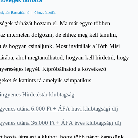
etőségek tárháza
ulybán Barnabásné
|
0 hozzászólás
ségek tárházát hoztam el. Ma már egyre többen
az interneten dolgozni, de ehhez meg kell tanulni,
 és hogyan csináljunk. Most invitállak a Tóth Misi
tárába, ahol megtanulhatod, hogyan kell hirdetni, hogy
yereséges legyél. Kipróbálhatod a következő
geket és kattints rá amelyik szimpatikus
ingyenes Hirdetéstár klubtagság
gyenes utána 6.000 Ft + ÁFA havi klubtagsági díj
gyenes utána 36.000 Ft + ÁFA éves klubtagsági díj
rt hozta létre ezt a klubot, hogy több pénzt keressünk,