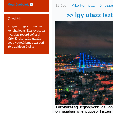
Még régebbiek
13 éve
|
Mikó Henrietta
|
0 hozzá
>> Így utazz Is
Címkék
főz
gasztro
gasztronómia
konyha
lovas Éva
lovaseva
nyaralás
recept
séf
tálal
török
törökország
utazás
vega
vegetáriánus
waldorf
zöld
zöldség
étel
íz
Törökország
legnagyobb és lege
önmagában is lenyűgöző, hiszen 