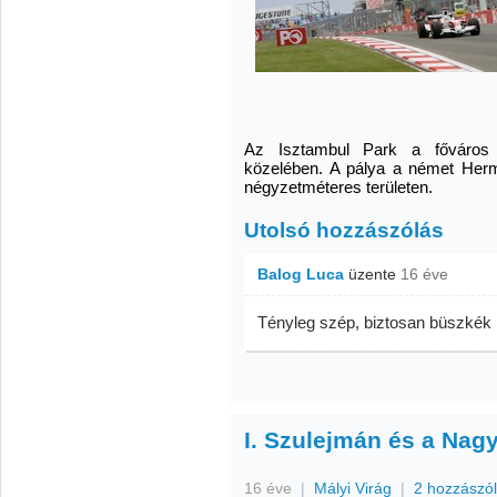
Az Isztambul Park a főváros K
közelében. A pálya a német Herma
négyzetméteres területen.
Utolsó hozzászólás
Balog Luca
üzente
16 éve
Tényleg szép, biztosan büszkék i
I. Szulejmán és a Nag
16 éve
|
Mályi Virág
|
2 hozzászó