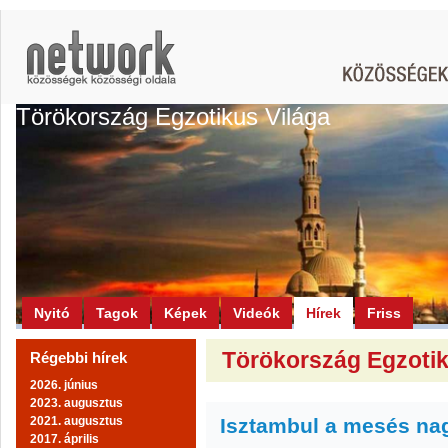
Törökország Egzotikus Világa
Nyitó
Tagok
Képek
Videók
Hírek
Friss
Törökország Egzotiku
Régebbi hírek
2026. június
2023. augusztus
2021. augusztus
Isztambul a mesés na
2017. április