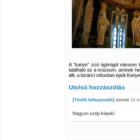
A "kariye" szó ógörögül városon kí
található ez a múzeum, aminek he
állt, a bizánci stílusban épült Kari
Utolsó hozzászólás
[Törölt felhasználó]
üzente
16 é
Nagyon szép képek!