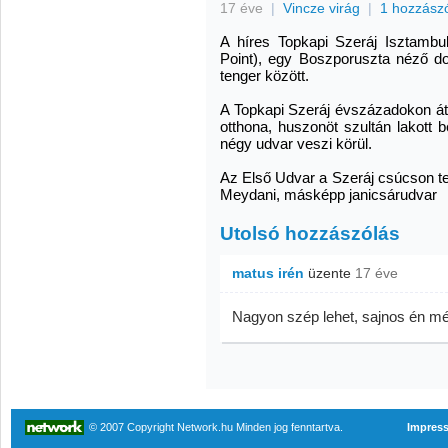
17 éve
|
Vincze virág
|
1 hozzász
A híres Topkapi Szeráj Isztambul
Point), egy Boszporuszta néző d
tenger között.
A Topkapi Szeráj évszázadokon át
otthona, huszonöt szultán lakott b
négy udvar veszi körül.
Az Első Udvar a Szeráj csúcson te
Meydani, másképp janicsárudvar
Utolsó hozzászólás
matus irén
üzente
17 éve
Nagyon szép lehet, sajnos én még
© 2007 Copyright Network.hu Minden jog fenntartva.
Impres