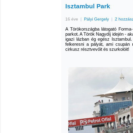
Isztambul Park
16 éve
|
Pályi Gergely
|
2 hozzás
A Törökországba látogató Forma-1
parkot. A Török Nagydíj idején - aká
igazi lázban ég egész Isztambul.
felkeresni a pályát, ami csupán
cirkusz résztvevőit és szurkolóit!