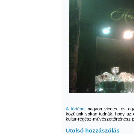
A történet
nagyon vicces, és egy
közülünk sokan tudnák, hogy az e
kultur-régész-művészettörténész p
Utolsó hozzászólás