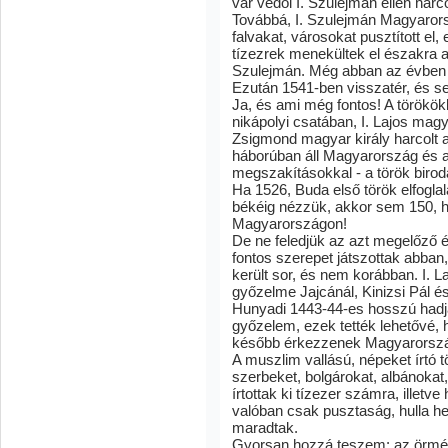
vár védői I. Szulejmán ellen harco
Továbbá, I. Szulejmán Magyarors
falvakat, városokat pusztított el, 
tízezrek menekültek el északra a 
Szulejmán. Még abban az évben 
Ezután 1541-ben visszatér, és ser
Ja, és ami még fontos! A törökö
nikápolyi csatában, I. Lajos mag
Zsigmond magyar király harcolt a
háborúban áll Magyarország és 
megszakításokkal - a török biro
Ha 1526, Buda első török elfoglal
békéig nézzük, akkor sem 150, 
Magyarországon!
De ne feledjük az azt megelőző 
fontos szerepet játszottak abba
került sor, és nem korábban. I. 
győzelme Jajcánál, Kinizsi Pál é
Hunyadi 1443-44-es hosszú hadjá
győzelem, ezek tették lehetővé, 
később érkezzenek Magyarorszá
A muszlim vallású, népeket írt
szerbeket, bolgárokat, albánokat
írtottak ki tízezer számra, illetv
valóban csak pusztaság, hulla he
maradtak.
Gyorsan hozzá teszem: az örmén