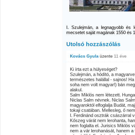
I. Szulejmán, a legnagyobb és l
mecsetet saját magának 1550 és 1
Utolsó hozzászólás
Kovács Gyula
üzente
11 éve
Ki írta ezt a hülyeséget?
Szulejmán, a hódító, a magyarve
természetes halállal - sajnos! Ha
soha nem volt magyar!) bán megö
alakul.
Salm Miklós nem létezett. Hungar
Niclas Salm névnek. Niclas Salm
magyaroktól elfoglalja Budát, ma
tokaji csatában. Mellesleg, ő nem
I. Ferdinánd osztrák császárral v
Kőszeg várát nem lerohanta, han
nem foglalta el. Jurisics Miklós 
nem a vár lerohanását, hanem a 