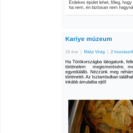
Érdekes épület lehet, főleg, hogy 
ha nem, én biztosan nem hagyná
Kariye múzeum
16 éve
|
Mályi Virág
|
2 hozzászó
Ha Törökországba látogatunk, felt
történelem megismerésére, me
egyedülálló. Nézzünk meg néhán
történetét. Az Isztambulban talál
inkább ámulatba ejtő!