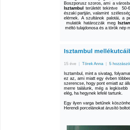
Boszporusz szoros, ami a városba
Isztambul
területét tekintve 50
északi partján, valamint szélessé
elérnek. A szultánok palotái, a 
mulatók határozzák meg
Iszta
méltó tulajdonosa és a török nép 
Isztambul mellékutcái
15 éve
|
Törek Anna
|
5 hozzászó
Isztambul, mint a sivatag, folyama
ez az, ami miatt egy évben több
szerencse, hogy pont emiatt az álla
merre találunk, még a legkisebb 
elég, ha hegynek lefelé tartunk.
Egy ilyen varga betűnek köszönhe
Herendi porcelánokat árusító boltot