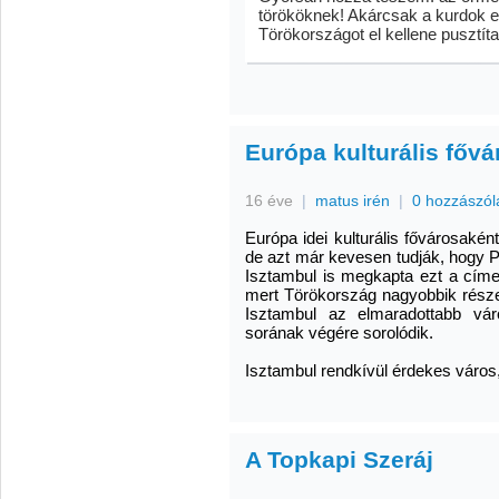
törököknek! Akárcsak a kurdok ell
Törökországot el kellene pusztíta
Európa kulturális főv
16 éve
|
matus irén
|
0 hozzászól
Európa idei kulturális fővárosak
de azt már kevesen tudják, hogy P
Isztambul is megkapta ezt a címet
mert Törökország nagyobbik része
Isztambul az elmaradottabb vá
sorának végére sorolódik.
Isztambul rendkívül érdekes város, fő
A Topkapi Szeráj