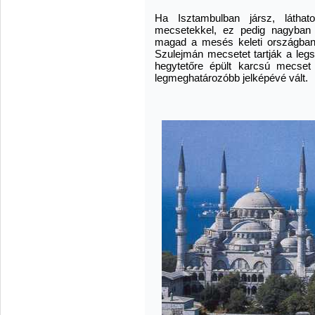
Ha Isztambulban jársz, látha
mecsetekkel, ez pedig nagyban 
magad a mesés keleti országban
Szulejmán mecsetet tartják a leg
hegytetőre épült karcsú mecset j
legmeghatározóbb jelképévé vált.