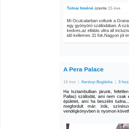
Tolnai Imréné
üzente
15 éve
Mi Oculcalarban voltunk a Gran
egy gyönyörű szállodában. A szá
kedves,az ellátás ultra all incluz
idő kellemes 31 fok.Nagyon jól 
A Pera Palace
16 éve
|
Kerényi Boglárka
|
3 hoz
Ha Isztambulban járunk, feltétle
Pallas) szállodát, ami nem csak 
épületet, ami ha beszélni tudna.
megfordult már: írók, színész
vendégkönyvben is nyomon követh