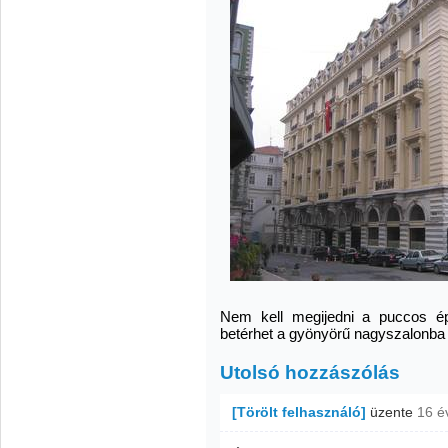
Nem kell megijedni a puccos épü
betérhet a gyönyörű nagyszalonba
Utolsó hozzászólás
[Törölt felhasználó]
üzente
16 é