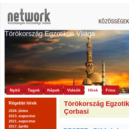
Törökország Egzotikus Világa
Nyitó
Tagok
Képek
Videók
Hírek
Friss
Törökország Egzotiku
Régebbi hírek
Çorbasi
2026. június
2023. augusztus
2021. augusztus
2017. április