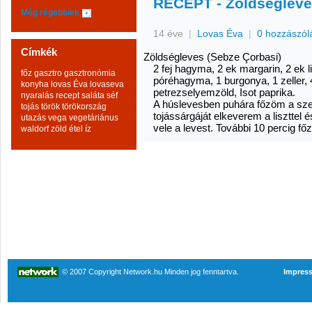
RECEPT - Zöldségleve
Még régebbiek
14 éve
|
Lovas Éva
|
0 hozzászól
Címkék
Zöldségleves (Sebze Çorbasi)
2 fej hagyma, 2 ek margarin, 2 ek li
főz
gasztro
gasztronómia
póréhagyma, 1 burgonya, 1 zeller, 4
konyha
lovas Éva
lovaseva
petrezselyemzöld, Isot paprika.
nyaralás
recept
saláta
séf
A húslevesben puhára főzöm a szel
tojás
török
törökország
tojássárgáját elkeverem a liszttel 
utazás
vega
vegetáriánus
vele a levest. További 10 percig 
waldorf
zöld
étel
íz
© 2007 Copyright Network.hu Minden jog fenntartva.
Impres